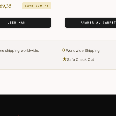
precio
precio
69,35
SAVE
€
99,78
original
actual
era:
es:
LEER MÁS
AÑADIR AL CARRI
€229,31.
€199,16.
✈
fore shipping worldwide.
Worldwide Shipping
★
Safe Check Out