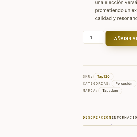
una elección versá
prometiendo un exc
calidad y resonanc
Batería
AÑADIR A
de
Marco
Profesional
&
Piel
Tap120
SKU:
Sintética
Percusión
CATEGORÍAS:
-
Tapadum
MARCA:
(Afinación
Interna)
cantidad
DESCRIPCIÓN
INFORMACI