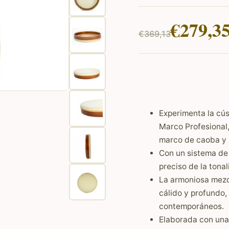
El
El
€
279,3
€
369,13
precio
precio
original
actual
era:
es:
€369,13.
€279,35.
Experimenta la cús
Marco Profesional
marco de caoba y 
Con un sistema de 
preciso de la tonal
La armoniosa mezc
cálido y profundo,
contemporáneos.
Elaborada con una 