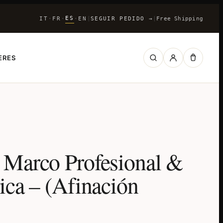
ES
IT
FR
EN
|
SEGUIR PEDIDO
→
|
Free Shipping
·
·
·
ERES
e Marco Profesional &
tica – (Afinación