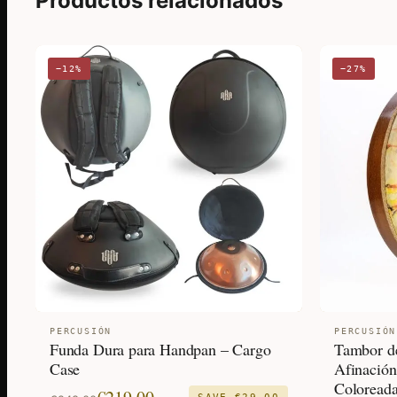
Productos relacionados
−12%
−27%
PERCUSIÓN
PERCUSIÓN
Funda Dura para Handpan – Cargo
Tambor de
Case
Afinación
Coloread
El
El