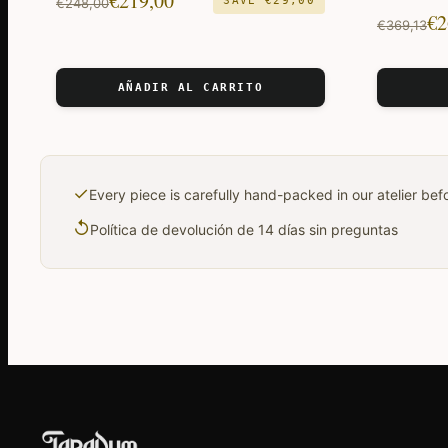
€
219,00
SAVE
€
29,00
€
248,00
El
El
€
2
precio
precio
€
369,13
precio
precio
original
actual
original
actual
era:
es:
AÑADIR AL CARRITO
era:
es:
€248,00.
€219,00.
€369,13.
€269,35.
✓
Every piece is carefully hand-packed in our atelier be
↺
Política de devolución de 14 días sin preguntas