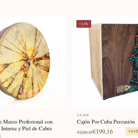
−13%
CAJON
 Marco Profesional con
Cajón Por Cuba Percusión
 Interna y Piel de Cabra
El
El
€
199,16
SA
€
229,31
a