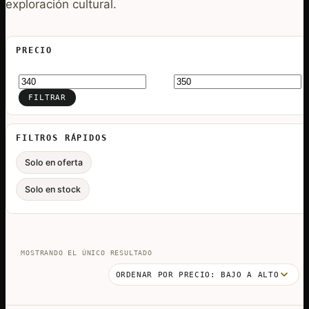
exploración cultural.
PRECIO
Precio
Precio
mínimo
máximo
FILTRAR
FILTROS RÁPIDOS
Solo en oferta
Solo en stock
MOSTRANDO EL ÚNICO RESULTADO