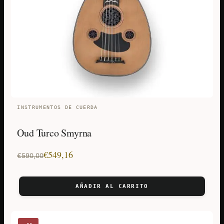
INSTRUMENTOS DE CUERDA
Oud Turco Smyrna
El
El
€
549,16
€
590,00
precio
precio
original
actual
AÑADIR AL CARRITO
era:
es:
€590,00.
€549,16.