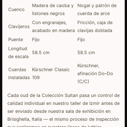
Madera de caoba y
Nogal y patrón de
Cuenco
listones negros
cuerda de arce
Con engranajes,
Fricción, caja de
Clavijeros
acabado en madera
clavijas doblada
Puente
Fijo
Fijo
Longitud
58.5 cm
58.5 cm
de escala
Kürschner,
Cuerdas
Kürschner Classic
afinación Do–Do
instaladas
109
(C/C)
Cada oud de la Colección Sultan pasa un control de
calidad individual en nuestro taller de Izmir antes de
ser enviado desde nuestra sala de exhibición en
Brisighella, Italia — el mismo proceso de inspección
que realizamos en nuestras líneas de luthier