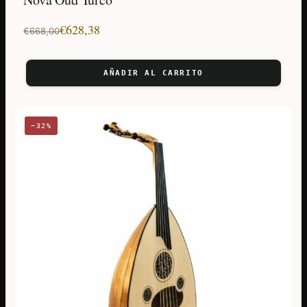
El
El
€
628,38
€
668,00
precio
precio
original
actual
AÑADIR AL CARRITO
era:
es:
€668,00.
€628,38.
−32%