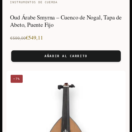
INSTRUMENTOS DE CUERDA
Oud Árabe Smyrna – Cuenco de Nogal, Tapa de
Abeto, Puente Fijo
El
El
€
549,11
€
599,00
precio
precio
original
actual
AÑADIR AL CARRITO
era:
es:
€599,00.
€549,11.
−7%