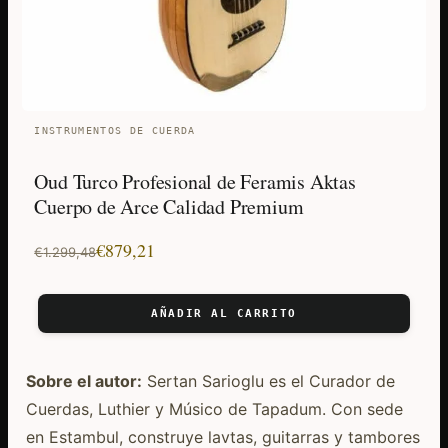
INSTRUMENTOS DE CUERDA
Oud Turco Profesional de Feramis Aktas
Cuerpo de Arce Calidad Premium
El
El
€
879,21
€
1.299,48
precio
precio
original
actual
AÑADIR AL CARRITO
era:
es:
€1.299,48.
€879,21.
Sobre el autor:
Sertan Sarioglu es el Curador de
Cuerdas, Luthier y Músico de Tapadum. Con sede
en Estambul, construye lavtas, guitarras y tambores