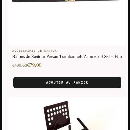
ACCESSOIRES DE SANTUR
Bâtons de Santour Persan Traditionnels Zahme x 3 Set + Étui
Le
Le
€
79,00
€
100,00
prix
prix
initial
actuel
AJOUTER AU PANIER
était :
est :
€100,00.
€79,00.