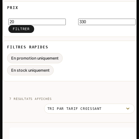
PRIX
Prix
Prix
min
max
FILTRER
FILTRES RAPIDES
En promotion uniquement
En stock uniquement
TRIÉ
7 RÉSULTATS AFFICHÉS
PAR
PRIX
CROISSANT