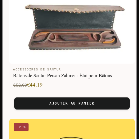
ACCESSOIRES DE SANTUR
Bâtons de Santur Persan Zahme + Étui pour Bâtons
Le
Le
€
44,19
€
52,00
prix
prix
initial
actuel
AJOUTER AU PANIER
était :
est :
€52,00.
€44,19.
−21%