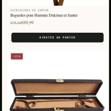
ACCESSOIRES DE SANTUR
Baguettes pour Hammer Dulcimer et Santur
Le
Le
€
69,99
€
75,00
prix
prix
initial
actuel
AJOUTER AU PANIER
était :
est :
€75,00.
€69,99.
−21%