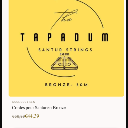
ACCESSOIRES
Cordes pour Santur en Bronze
Le
Le
€
44,39
€
56,39
prix
prix