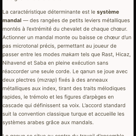
La caractéristique déterminante est le
système
mandal
— des rangées de petits leviers métalliques
montés à l’extrémité du chevalet de chaque chœur.
Actionner un mandal monte ou baisse ce chœur d’un
pas microtonal précis, permettant au joueur de
passer entre les modes
makam
tels que Rast, Hicaz,
Nihavend et Saba en pleine exécution sans
réaccorder une seule corde. Le qanun se joue avec
deux plectres (
mızrap
) fixés à des anneaux
métalliques aux index, tirant des traits mélodiques
rapides, le trémolo et les figures d’arpèges en
cascade qui définissent sa voix. L’accord standard
suit la convention classique turque et accueille les
systèmes arabes grâce aux mandals.
Le qanun se situe au centre du travail d’ensemble