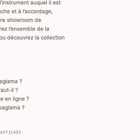
l’instrument auquel il est
che et à l’accordage,
otre showroom de
urez l’ensemble de la
u découvrez la collection
baglama ?
ut-il ?
e en ligne ?
 baglama ?
TRIÉ
 AFFICHÉS
PAR