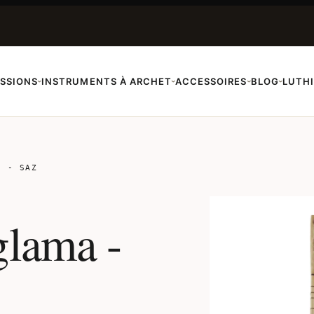
SSIONS
INSTRUMENTS À ARCHET
ACCESSOIRES
BLOG
LUTH
›
›
›
›
A - SAZ
glama -