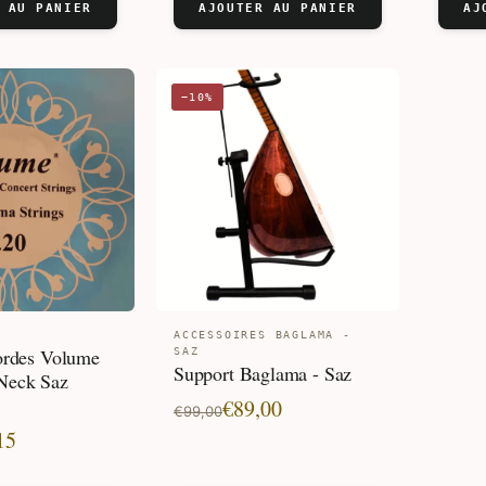
initial
actuel
 AU PANIER
AJOUTER AU PANIER
AJ
était 
est :
était :
est :
€89,2
€49,0
€62,83.
€46,36.
−10%
S
ACCESSOIRES BAGLAMA -
Cordes Volume
SAZ
Support Baglama - Saz
Neck Saz
Le
Le
€
89,00
€
99,00
15
prix
prix
initial
actuel