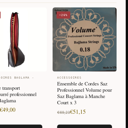
−26%
SOIRES BAGLAMA -
ACCESSOIRES
Ensemble de Cordes Saz
 transport
Professionnel Volume pour
urré professionnel
Saz Baglama à Manche
Baglama
Court x 3
€
49,00
Le
Le
€
51,15
€
69,23
prix
prix
l
l