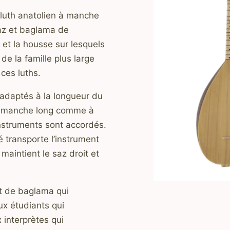
luth anatolien à manche
saz et baglama de
et la housse sur lesquels
e la famille plus large
ces luths.
adaptés à la longueur du
à manche long comme à
instruments sont accordés.
 transporte l’instrument
maintient le saz droit et
t de baglama qui
ux étudiants qui
 interprètes qui