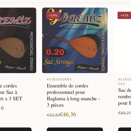
PRIX
CROISSANT
−26%
−45%
S
ACCESSOIRES
ACCES
e cordes
Ensemble de cordes
SAZ
Sac de
ur Saz à
professionnel pour
rembo
rt x 3 SET
Baglama à long manche -
pour 
3 pièces
16
Le
Le
Le
Le
€
46,36
€
89,21
€
62,83
prix
prix
prix
prix
initia
actue