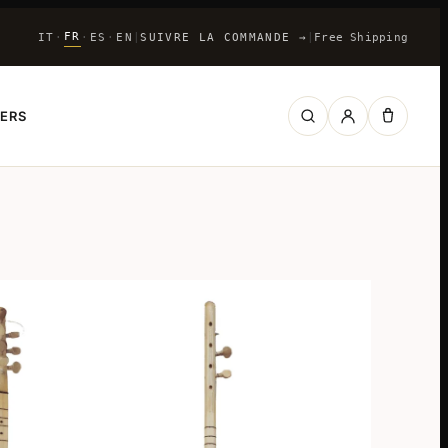
FR
IT
ES
EN
|
SUIVRE LA COMMANDE
→
|
Free Shipping
·
·
·
IERS