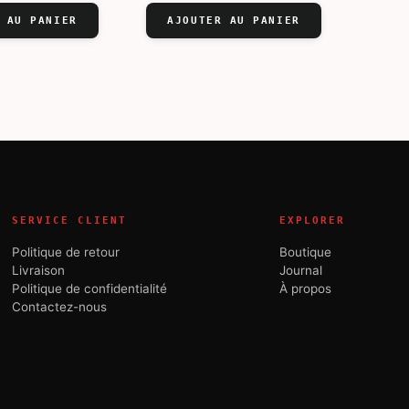
était :
est :
 AU PANIER
AJOUTER AU PANIER
€99,00.
€89,00.
SERVICE CLIENT
EXPLORER
Politique de retour
Boutique
Livraison
Journal
Politique de confidentialité
À propos
Contactez-nous