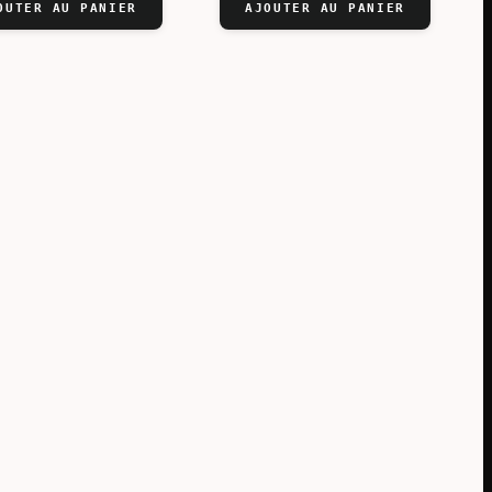
initial
actuel
OUTER AU PANIER
AJOUTER AU PANIER
:
était :
est :
1.
0.
€69,23.
€51,15.