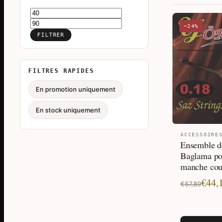
Prix
Prix
−24%
min
max
FILTRER
FILTRES RAPIDES
En promotion uniquement
En stock uniquement
ACCESSOIRE
Ensemble d
Baglama po
manche cou
Le
Le
€
44,
€
57,89
prix
prix
initial
actuel