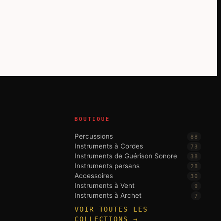
BOUTIQUE
Percussions
88
Instruments à Cordes
73
Instruments de Guérison Sonore
38
Instruments persans
28
Accessoires
30
Instruments à Vent
9
Instruments à Archet
7
VOIR TOUTES LES
COLLECTIONS →