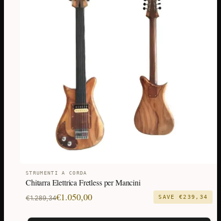
STRUMENTI A CORDA
Chitarra Elettrica Fretless per Mancini
Il
Il
€
1.050,00
€
1.289,34
SAVE
€
239,34
prezzo
prezzo