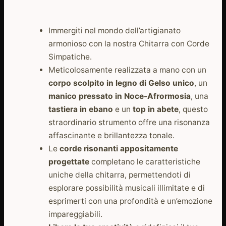
era:
è:
€1.423,32.
€1.025,21.
Immergiti nel mondo dell’artigianato
armonioso con la nostra Chitarra con Corde
Simpatiche.
Meticolosamente realizzata a mano con un
corpo scolpito in legno di Gelso unico
, un
manico pressato in Noce-Afrormosia
, una
tastiera in ebano
e un
top in abete
, questo
straordinario strumento offre una risonanza
affascinante e brillantezza tonale.
Le
corde risonanti appositamente
progettate
completano le caratteristiche
uniche della chitarra, permettendoti di
esplorare possibilità musicali illimitate e di
esprimerti con una profondità e un’emozione
impareggiabili.