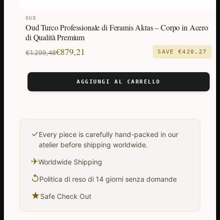
OUD
Oud Turco Professionale di Feramis Aktas – Corpo in Acero
di Qualità Premium
Il
Il
€
879,21
€
1.299,48
SAVE
€
420,27
prezzo
prezzo
originale
attuale
AGGIUNGI AL CARRELLO
era:
è:
€1.299,48.
€879,21.
✓
Every piece is carefully hand-packed in our
atelier before shipping worldwide.
✈
Worldwide Shipping
↺
Politica di reso di 14 giorni senza domande
★
Safe Check Out