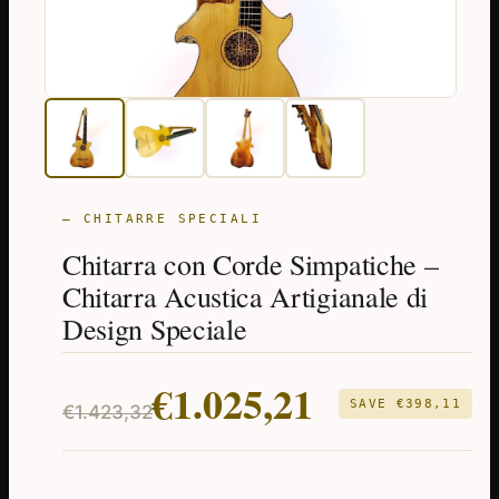
— CHITARRE SPECIALI
Chitarra con Corde Simpatiche –
Chitarra Acustica Artigianale di
Design Speciale
Il
Il
€
1.025,21
SAVE
€
398,11
€
1.423,32
prezzo
prezzo
originale
attuale