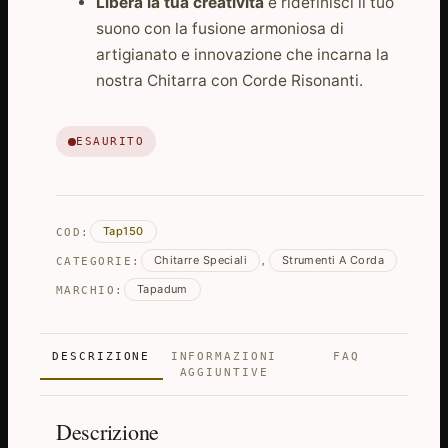
Libera la tua creatività
e ridefinisci il tuo
suono con la fusione armoniosa di
artigianato e innovazione che incarna la
nostra Chitarra con Corde Risonanti.
ESAURITO
Tap150
COD:
Chitarre Speciali
Strumenti A Corda
CATEGORIE:
,
Tapadum
MARCHIO:
DESCRIZIONE
INFORMAZIONI
FAQ
AGGIUNTIVE
Descrizione