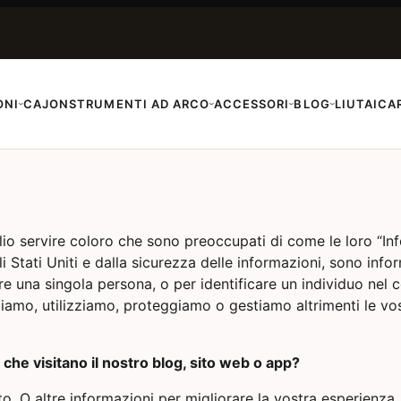
ONI
CAJON
STRUMENTI AD ARCO
ACCESSORI
BLOG
LIUTAI
CA
›
›
›
›
io servire coloro che sono preoccupati di come le loro “Infor
gli Stati Uniti e dalla sicurezza delle informazioni, sono in
zare una singola persona, o per identificare un individuo nel
mo, utilizziamo, proteggiamo o gestiamo altrimenti le vostr
che visitano il nostro blog, sito web o app?
to. O altre informazioni per migliorare la vostra esperienza.