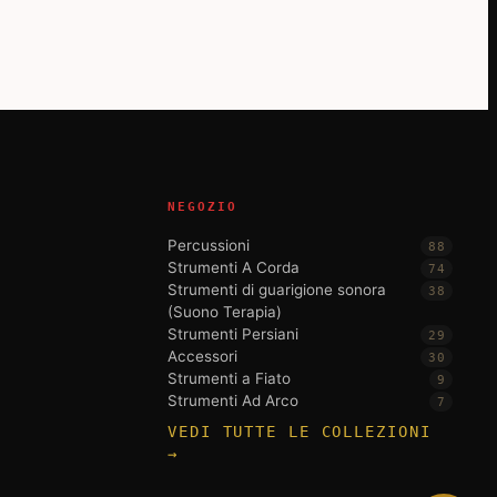
NEGOZIO
Percussioni
88
Strumenti A Corda
74
Strumenti di guarigione sonora
38
(Suono Terapia)
Strumenti Persiani
29
Accessori
30
Strumenti a Fiato
9
Strumenti Ad Arco
7
VEDI TUTTE LE COLLEZIONI
→