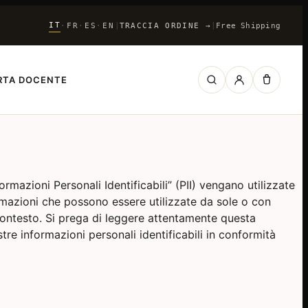
IT
FR
ES
EN
|
TRACCIA ORDINE
→
|
Free Shipping
·
·
·
RTA DOCENTE
mazioni Personali Identificabili” (PII) vengano utilizzate
formazioni che possono essere utilizzate da sole o con
 contesto. Si prega di leggere attentamente questa
e informazioni personali identificabili in conformità