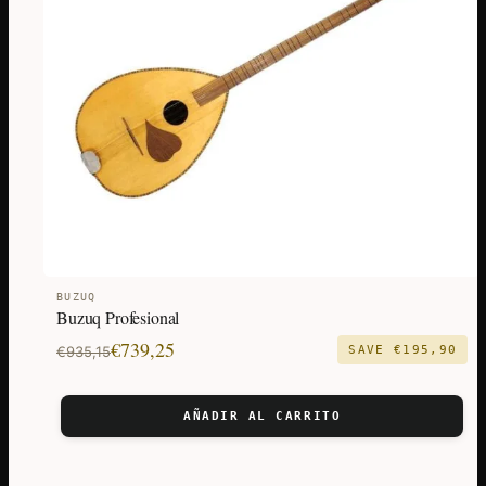
BUZUQ
Buzuq Profesional
El
El
€
739,25
€
935,15
SAVE
€
195,90
precio
precio
original
actual
AÑADIR AL CARRITO
era:
es:
€935,15.
€739,25.