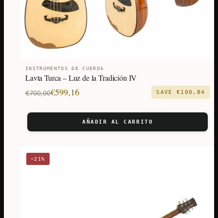
INSTRUMENTOS DE CUERDA
Lavta Turca – Luz de la Tradición IV
El
El
€
599,16
€
700,00
SAVE
€
100,84
precio
precio
original
actual
AÑADIR AL CARRITO
era:
es:
€700,00.
€599,16.
−21%