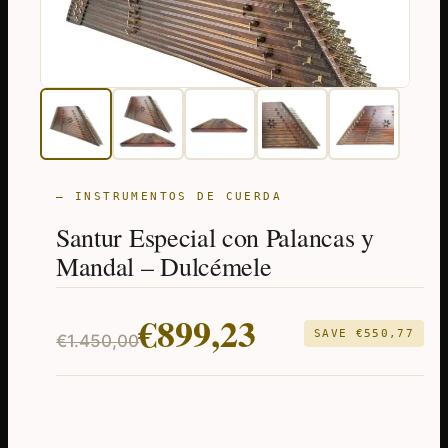
— INSTRUMENTOS DE CUERDA
Santur Especial con Palancas y
Mandal – Dulcémele
El
El
€
899,23
SAVE
€
550,77
€
1.450,00
precio
precio
original
actual
era:
es: