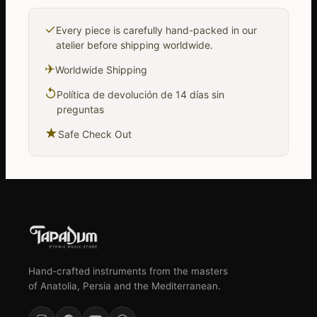
✓
Every piece is carefully hand-packed in our
atelier before shipping worldwide.
✈
Worldwide Shipping
↺
Política de devolución de 14 días sin
preguntas
★
Safe Check Out
Hand-crafted instruments from the masters
of Anatolia, Persia and the Mediterranean.