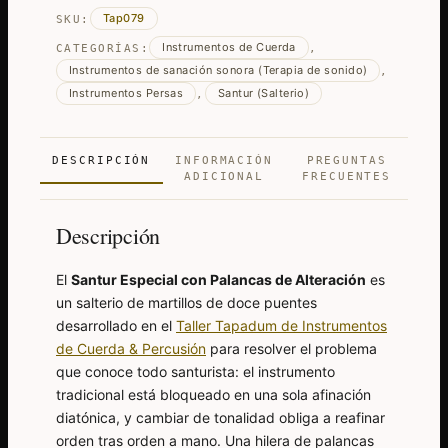
y
Tap079
SKU:
Mandal
Instrumentos de Cuerda
–
CATEGORÍAS:
,
Instrumentos de sanación sonora (Terapia de sonido)
Dulcémel
,
Instrumentos Persas
Santur (Salterio)
,
cantidad
DESCRIPCIÓN
INFORMACIÓN
PREGUNTAS
ADICIONAL
FRECUENTES
Descripción
El
Santur Especial con Palancas de Alteración
es
un salterio de martillos de doce puentes
desarrollado en el
Taller Tapadum de Instrumentos
de Cuerda & Percusión
para resolver el problema
que conoce todo santurista: el instrumento
tradicional está bloqueado en una sola afinación
diatónica, y cambiar de tonalidad obliga a reafinar
orden tras orden a mano. Una hilera de palancas