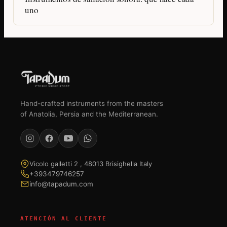
uno
Hand-crafted instruments from the masters
of Anatolia, Persia and the Mediterranean.
Vicolo galletti 2 , 48013 Brisighella Italy
+393479746257
info@tapadum.com
ATENCIÓN AL CLIENTE