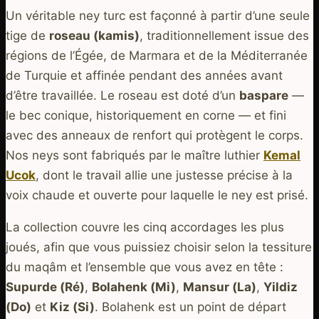
Un véritable ney turc est façonné à partir d’une seule
tige de
roseau (kamis)
, traditionnellement issue des
régions de l’Égée, de Marmara et de la Méditerranée
de Turquie et affinée pendant des années avant
d’être travaillée. Le roseau est doté d’un
baspare
—
le bec conique, historiquement en corne — et fini
avec des anneaux de renfort qui protègent le corps.
Nos neys sont fabriqués par le maître luthier
Kemal
Ucok
, dont le travail allie une justesse précise à la
voix chaude et ouverte pour laquelle le ney est prisé.
La collection couvre les cinq accordages les plus
joués, afin que vous puissiez choisir selon la tessiture
du maqâm et l’ensemble que vous avez en tête :
Supurde (Ré)
,
Bolahenk (Mi)
,
Mansur (La)
,
Yildiz
(Do)
et
Kiz (Si)
. Bolahenk est un point de départ