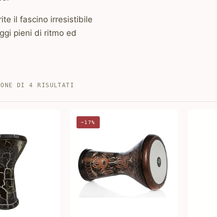
e il fascino irresistibile
ggi pieni di ritmo ed
PREZZO:
IONE DI 4 RISULTATI
DAL
PIÙ
ECONOMICO
−17%