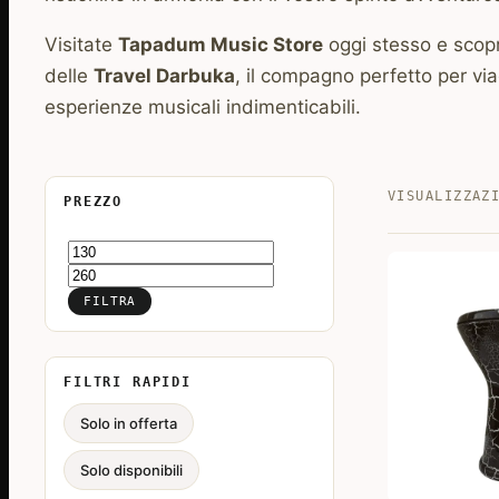
Visitate
Tapadum Music Store
oggi stesso e scoprit
delle
Travel Darbuka
, il compagno perfetto per via
esperienze musicali indimenticabili.
VISUALIZZAZ
PREZZO
Prezzo
Prezzo
Min
Max
FILTRA
FILTRI RAPIDI
Solo in offerta
Solo disponibili