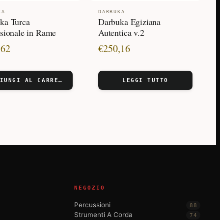
KA
DARBUKA
ka Turca
Darbuka Egiziana
ssionale in Rame
Autentica v.2
,62
€
250,16
AGGIUNGI AL CARRELLO
LEGGI TUTTO
NEGOZIO
Percussioni
88
Strumenti A Corda
74