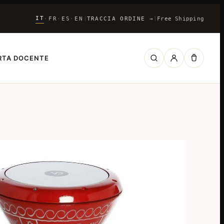
IT
FR
ES
EN
|
TRACCIA ORDINE
→
|
Free Shipping
·
·
·
RTA DOCENTE