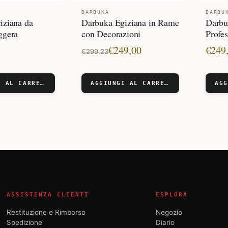
DARBUKA
DARBU
iziana da
Darbuka Egiziana in Rame
Darbu
ggera
con Decorazioni
Profe
Il
Il
€
249,00
€
249
€
299,23
prezzo
prezzo
originale
attuale
AGGIUNGI AL CARRELLO
AGGIUNGI AL CARRELLO
era:
è:
€299,23.
€249,00.
ASSISTENZA CLIENTI
ESPLORA
Restituzione e Rimborso
Negozio
Spedizione
Diario