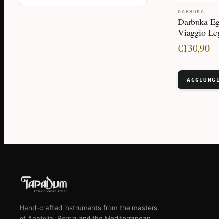
DARBUKA
Darbuka Eg
Viaggio Le
€
130,90
Hand-crafted instruments from the masters
of Anatolia, Persia and the Mediterranean.