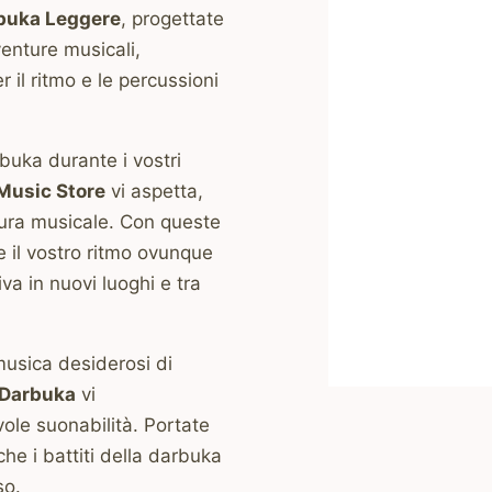
rbuka Leggere
, progettate
enture musicali,
 il ritmo e le percussioni
rbuka durante i vostri
usic Store
vi aspetta,
tura musicale. Con queste
e il vostro ritmo ovunque
va in nuovi luoghi e tra
musica desiderosi di
 Darbuka
vi
vole suonabilità. Portate
che i battiti della darbuka
so.