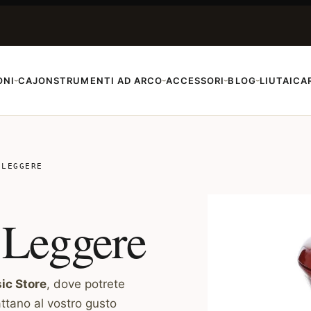
ONI
CAJON
STRUMENTI AD ARCO
ACCESSORI
BLOG
LIUTAI
CA
›
›
›
›
 LEGGERE
 Leggere
c Store
, dove potrete
dattano al vostro gusto