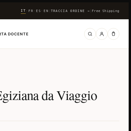
IT
FR
ES
EN
|
TRACCIA ORDINE
→
|
Free Shipping
·
·
·
RTA DOCENTE
giziana da Viaggio