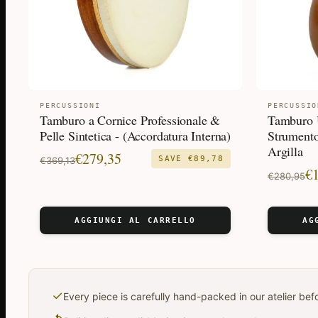
PERCUSSIONI
PERCUSSIO
Tamburo a Cornice Professionale &
Tamburo U
Pelle Sintetica - (Accordatura Interna)
Strumento
Argilla
Il
Il
€
279,35
SAVE
€
89,78
€
369,13
Il
Il
€
prezzo
prezzo
€
280,95
prezzo
prezzo
originale
attuale
original
attuale
era:
è:
AGGIUNGI AL CARRELLO
AG
era:
è:
€369,13.
€279,35.
€280,95.
€159,99.
✓
Every piece is carefully hand-packed in our atelier be