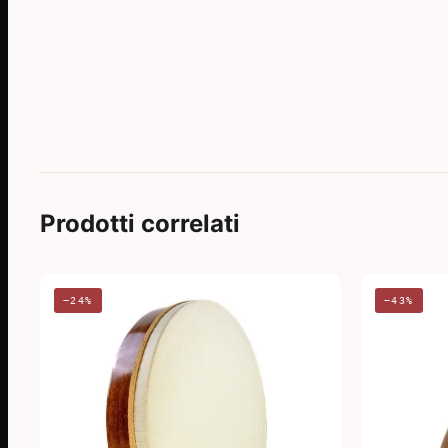
Prodotti correlati
−24%
−43%