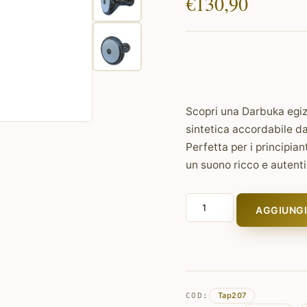
€
130,90
Scopri una Darbuka egizi
sintetica accordabile da
Perfetta per i principian
un suono ricco e autent
Darbuka
AGGIUNGI
Egiziana
da
Viaggio
Leggera
quantità
Tap207
COD: