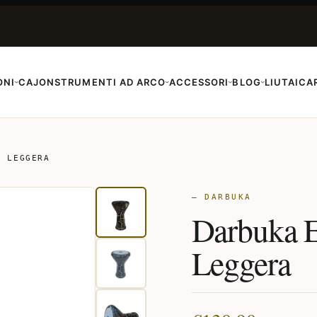
ONI
CAJON
STRUMENTI AD ARCO
ACCESSORI
BLOG
LIUTAI
CA
›
›
›
›
O LEGGERA
— DARBUKA
Darbuka E
Leggera