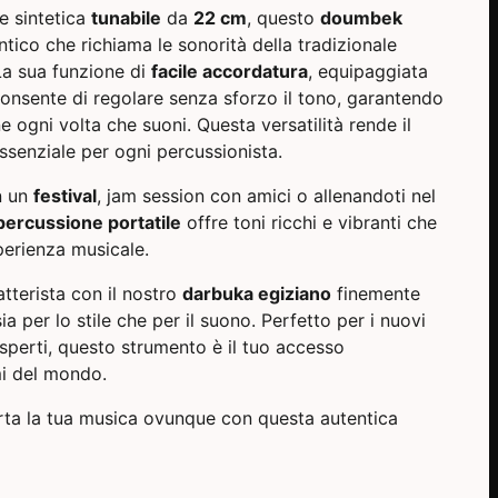
e sintetica
tunabile
da
22 cm
, questo
doumbek
ico che richiama le sonorità della tradizionale
La sua funzione di
facile accordatura
, equipaggiata
consente di regolare senza sforzo il tono, garantendo
e ogni volta che suoni. Questa versatilità rende il
senziale per ogni percussionista.
n un
festival
, jam session con amici o allenandoti nel
percussione portatile
offre toni ricchi e vibranti che
perienza musicale.
batterista con il nostro
darbuka egiziano
finemente
ia per lo stile che per il suono. Perfetto per i nuovi
 esperti, questo strumento è il tuo accesso
mi del mondo.
orta la tua musica ovunque con questa autentica