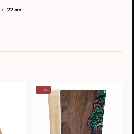
lle:
22 cm
−13%