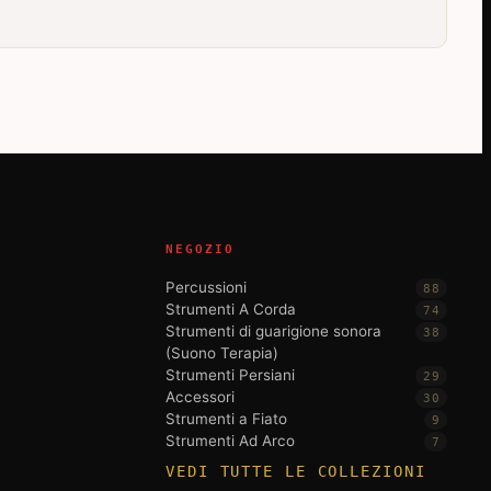
NEGOZIO
Percussioni
88
Strumenti A Corda
74
Strumenti di guarigione sonora
38
(Suono Terapia)
Strumenti Persiani
29
Accessori
30
Strumenti a Fiato
9
Strumenti Ad Arco
7
VEDI TUTTE LE COLLEZIONI