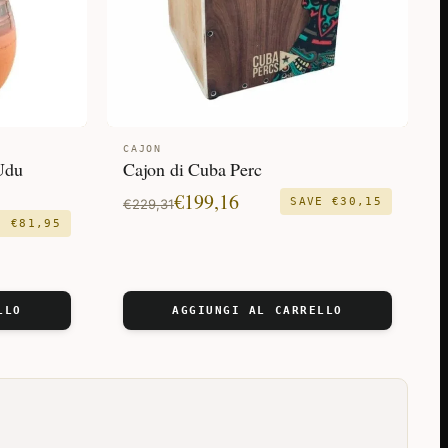
CAJON
Udu
Cajon di Cuba Perc
Il
Il
€
199,16
SAVE
€
30,15
€
229,31
VE
€
81,95
prezzo
prezzo
originale
attuale
era:
è:
LLO
AGGIUNGI AL CARRELLO
€229,31.
€199,16.