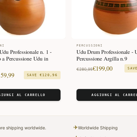
NI
PERCUSSIONI
du Professionale n. 1 -
Udu Drum Professionale - 
 a Percussione Udu in
Percussione Argilla n.9
Il
Il
€
199,00
SA
€
280,95
159,99
SAVE
€
120,96
prezzo
prezzo
originale
attuale
e
era:
è:
GIUNGI AL CARRELLO
AGGIUNGI AL CARRE
€280,95.
€199,00.
✈
fore shipping worldwide.
Worldwide Shipping