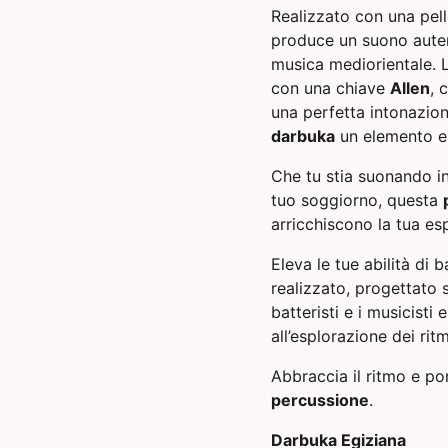
Realizzato con una pell
produce un suono autent
musica mediorientale. 
con una chiave
Allen
, 
una perfetta intonazion
darbuka
un elemento es
Che tu stia suonando i
tuo soggiorno, questa
arricchiscono la tua es
Eleva le tue abilità di 
realizzato, progettato s
batteristi e i musicisti
all’esplorazione dei rit
Abbraccia il ritmo e p
percussione
.
Darbuka Egiziana