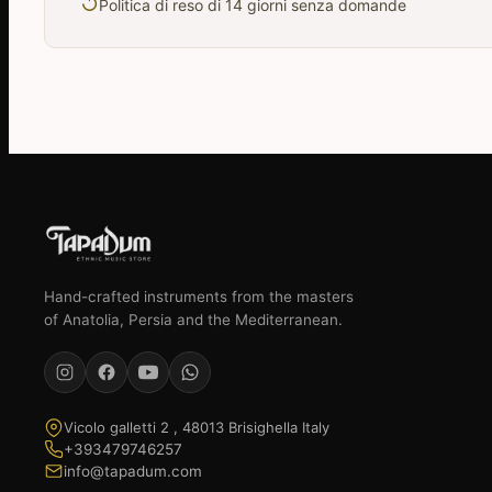
↺
Politica di reso di 14 giorni senza domande
Hand-crafted instruments from the masters
of Anatolia, Persia and the Mediterranean.
Vicolo galletti 2 , 48013 Brisighella Italy
+393479746257
info@tapadum.com