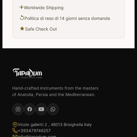
✈
Worldwide Shipping
↺
Politica di reso di 14 giorni senza domande
★
Safe Check Out
Hand-crafted instruments from the masters
of Anatolia, Persia and the Mediterranean.
Vicolo galletti 2 , 48013 Brisighella Italy
+393479746257
info@tapadum.com