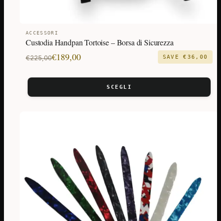
ACCESSORI
Custodia Handpan Tortoise – Borsa di Sicurezza
Il
Il
€
189,00
€
225,00
SAVE
€
36,00
prezzo
prezzo
originale
attuale
SCEGLI
era:
è:
€225,00.
€189,00.