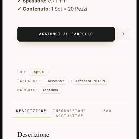
✔
Spessore:
0.71 mm
✔
Contenuto:
1 Set = 20 Pezzi
AGGIUNGI AL CARRELLO
20
Pz.
Risha
Professio
-
Tap201
COD:
Plettri
Accessori
Accessori di Oud
per
CATEGORIE:
,
Oud
Tapadum
MARCHIO:
quantità
DESCRIZIONE
INFORMAZIONI
FAQ
AGGIUNTIVE
Descrizione