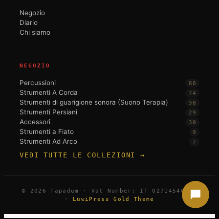
Negozio
Diario
Chi siamo
NEGOZIO
Percussioni
88
Strumenti A Corda
74
Strumenti di guarigione sonora (Suono Terapia)
38
Strumenti Persiani
29
Accessori
30
Strumenti a Fiato
9
Strumenti Ad Arco
7
VEDI TUTTE LE COLLEZIONI →
© 2026 Tapadum · Vat Number: IT 02714540396
·
LuwiPress Gold Theme