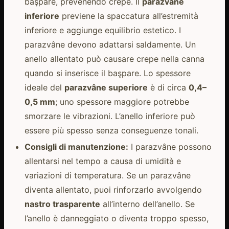
başpare, prevenendo crepe. Il
parazvâne
inferiore
previene la spaccatura all’estremità
inferiore e aggiunge equilibrio estetico. I
parazvâne devono adattarsi saldamente. Un
anello allentato può causare crepe nella canna
quando si inserisce il başpare. Lo spessore
ideale del
parazvâne superiore
è di circa
0,4–
0,5 mm
; uno spessore maggiore potrebbe
smorzare le vibrazioni. L’anello inferiore può
essere più spesso senza conseguenze tonali.
Consigli di manutenzione:
I parazvâne possono
allentarsi nel tempo a causa di umidità e
variazioni di temperatura. Se un parazvâne
diventa allentato, puoi rinforzarlo avvolgendo
nastro trasparente
all’interno dell’anello. Se
l’anello è danneggiato o diventa troppo spesso,