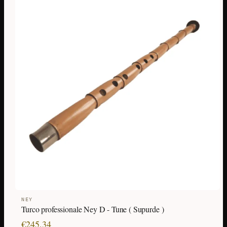
NEY
Turco professionale Ney D - Tune ( Supurde )
€
245,34