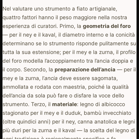
Nel valutare uno strumento a fiato artigianale,
quattro fattori hanno il peso maggiore nella nostra
esperienza di curatori. Primo, la
geometria del foro
— per il ney e il kaval, il diametro interno e la conicità
determinano se lo strumento risponde pulitamente su
tutta la sua estensione; per il mey e la zurna, il profilo
del foro modella l’accoppiamento tra l’ancia doppia e
il corpo. Secondo, la
preparazione dell’ancia
— per il
mey e la zurna, l’
ancia
deve essere sagomata,
ammollata e rodata con maestria, poiché la qualità
dell’ancia da sola può fare o disfare la voce dello
strumento. Terzo, il
materiale
: legno di albicocco
stagionato per il mey e il duduk, bambù invecchiato
(oltre quindici anni) per il ney, canna anatolica e legni
più duri per la zurna e il kaval — la scelta del legno di
ogni tradizione è regionalmente specifica e fa