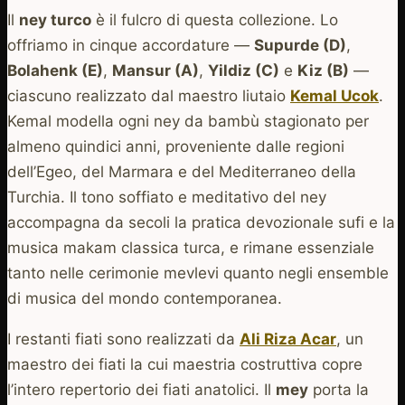
Il
ney turco
è il fulcro di questa collezione. Lo
offriamo in cinque accordature —
Supurde (D)
,
Bolahenk (E)
,
Mansur (A)
,
Yildiz (C)
e
Kiz (B)
—
ciascuno realizzato dal maestro liutaio
Kemal Ucok
.
Kemal modella ogni ney da bambù stagionato per
almeno quindici anni, proveniente dalle regioni
dell’Egeo, del Marmara e del Mediterraneo della
Turchia. Il tono soffiato e meditativo del ney
accompagna da secoli la pratica devozionale sufi e la
musica makam classica turca, e rimane essenziale
tanto nelle cerimonie mevlevi quanto negli ensemble
di musica del mondo contemporanea.
I restanti fiati sono realizzati da
Ali Riza Acar
, un
maestro dei fiati la cui maestria costruttiva copre
l’intero repertorio dei fiati anatolici. Il
mey
porta la