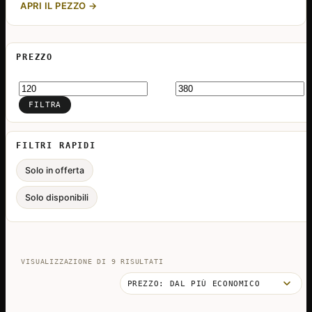
APRI IL PEZZO →
PREZZO
Prezzo
Prezzo
Min
Max
FILTRA
FILTRI RAPIDI
Solo in offerta
Solo disponibili
PREZZO:
VISUALIZZAZIONE DI 9 RISULTATI
DAL
PIÙ
ECONOMICO