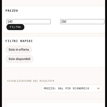
PREZZO
Prezzo
Prezzo
Min
Max
FILTRA
FILTRI RAPIDI
Solo in offerta
Solo disponibili
VISUALIZZAZIONE DEL RISULTATO