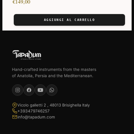
€
149,00
AGGIUNGI AL CARRELLO
Hand-crafted instruments from the masters
of Anatolia, Persia and the Mediterranean.
Vicolo galletti 2 , 48013 Brisighella Italy
+393479746257
info@tapadum.com