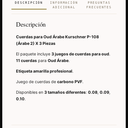
3
DESCRIPCIÓN
INFORMACIÓN
PREGUNTAS
ADICIONAL
FRECUENTES
Piezas
cantidad
Descripción
Cuerdas para Oud Árabe Kurschner P-108
(Árabe 2) X 3 Piezas
El paquete incluye
3 juegos de cuerdas para oud
.
11 cuerdas
para
Oud Árabe
.
Etiqueta amarilla profesional
.
Juego de cuerdas de
carbono PVF
.
Disponibles en
3 tamaños diferentes
:
0.08
,
0.09
,
0.10
.