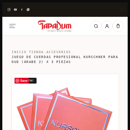
|
|
INICIO
›
TIENDA
›
ACCESORIOS
›
JUEGO DE CUERDAS PROFESIONAL KURSCHNER PARA
OUD (ÁRABE 2) X 3 PIEZAS
Save
¡OFERTA!