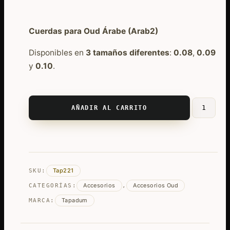
era:
es:
€108,99.
€92,24.
Cuerdas para Oud Árabe (Arab2)
Disponibles en
3 tamaños diferentes
:
0.08
,
0.09
y
0.10
.
AÑADIR AL CARRITO
Juego
de
Cuerdas
Profesion
Kurschner
Tap221
SKU:
para
Accesorios
Accesorios Oud
Oud
CATEGORÍAS:
,
(Árabe
Tapadum
MARCA:
2)
x