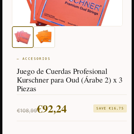
— ACCESORIOS
Juego de Cuerdas Profesional
Kurschner para Oud (Árabe 2) x 3
Piezas
El
El
€
92,24
SAVE
€
16,75
€
108,99
precio
precio
original
actual