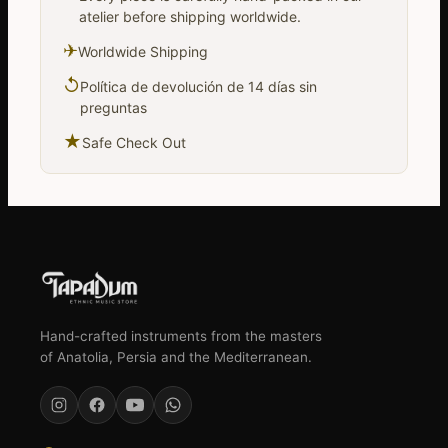
atelier before shipping worldwide.
✈
Worldwide Shipping
↺
Política de devolución de 14 días sin
preguntas
★
Safe Check Out
Hand-crafted instruments from the masters
of Anatolia, Persia and the Mediterranean.