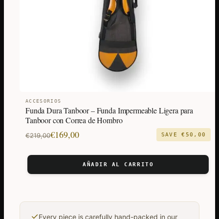
ACCESORIOS
Funda Dura Tanboor – Funda Impermeable Ligera para
Tanboor con Correa de Hombro
El
El
€
169,00
€
219,00
SAVE
€
50,00
precio
precio
original
actual
AÑADIR AL CARRITO
era:
es:
€219,00.
€169,00.
✓
Every piece is carefully hand-packed in our