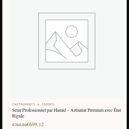
INSTRUMENTS À CORDES
Setar Professionnel par Hamid – Artisanat Premium avec Étui
Rigide
Le
Le
€
699,12
€
749,89