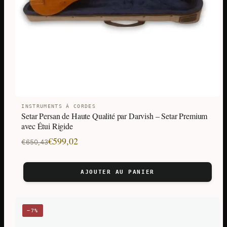
INSTRUMENTS À CORDES
Setar Persan de Haute Qualité par Darvish – Setar Premium
avec Étui Rigide
Le
Le
€
599,02
€
650,43
prix
prix
initial
actuel
AJOUTER AU PANIER
était :
est :
€650,43.
€599,02.
−7%