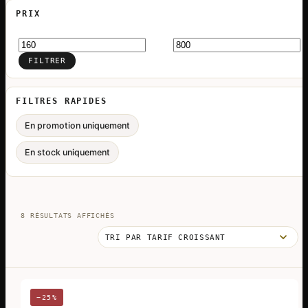
PRIX
Prix
Prix
min
max
FILTRER
FILTRES RAPIDES
En promotion uniquement
En stock uniquement
TRIÉ
8 RÉSULTATS AFFICHÉS
PAR
PRIX
CROISSANT
−25%