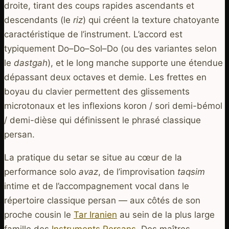
droite, tirant des coups rapides ascendants et
descendants (le
riz
) qui créent la texture chatoyante
caractéristique de l’instrument. L’accord est
typiquement Do–Do–Sol–Do (ou des variantes selon
le
dastgah
), et le long manche supporte une étendue
dépassant deux octaves et demie. Les frettes en
boyau du clavier permettent des glissements
microtonaux et les inflexions koron / sori demi-bémol
/ demi-dièse qui définissent le phrasé classique
persan.
La pratique du setar se situe au cœur de la
performance solo
avaz
, de l’improvisation
taqsim
intime et de l’accompagnement vocal dans le
répertoire classique persan — aux côtés de son
proche cousin le
Tar Iranien
au sein de la plus large
famille des
Instruments Persans
. Des maîtres