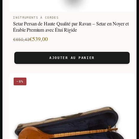
INSTRUMENTS À CORDES
Setar Persan de Haute Qualité par Ravan – Setar en Noyer et
Érable Premium avec Étui Rigide
Le
Le
€
539,00
€
650,43
prix
prix
initial
actuel
AJOUTER AU PANIER
était :
est :
€650,43.
€539,00.
−8%