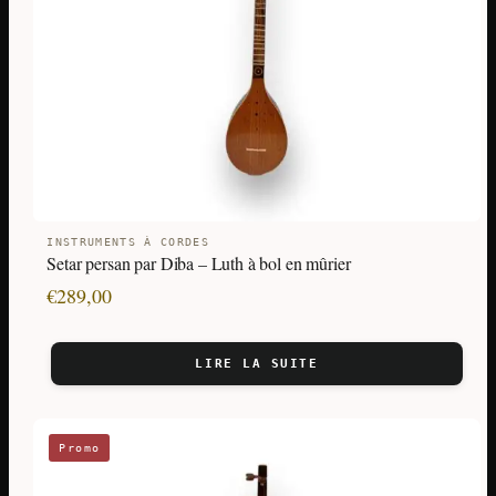
INSTRUMENTS À CORDES
Setar persan par Diba – Luth à bol en mûrier
€
289,00
LIRE LA SUITE
Ce
Promo
produit
a