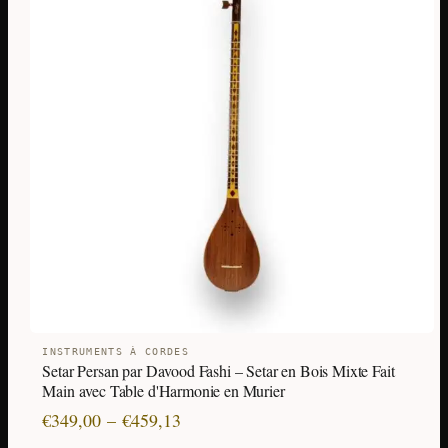
plusieurs
variations.
Les
options
peuvent
être
choisies
sur
la
page
du
produit
INSTRUMENTS À CORDES
Setar Persan par Davood Fashi – Setar en Bois Mixte Fait
Main avec Table d'Harmonie en Murier
Plage
€
349,00
–
€
459,13
de