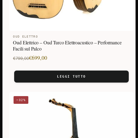
OUD ELETTRO
Oud Elettrico – Oud Turco Elettroacustico – Performance
Facili sul Palco
Il
Il
€
699,00
€
799,00
prezzo
prezzo
originale
attuale
LEGGI TUTTO
era:
è:
€799,00.
€699,00.
−32%