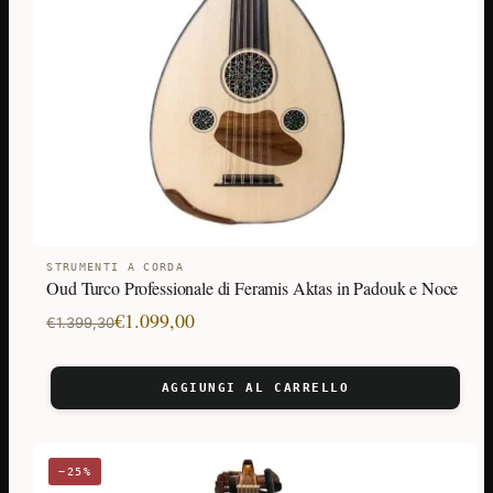
STRUMENTI A CORDA
Oud Turco Professionale di Feramis Aktas in Padouk e Noce
Il
Il
€
1.099,00
€
1.399,30
prezzo
prezzo
originale
attuale
AGGIUNGI AL CARRELLO
era:
è:
€1.399,30.
€1.099,00.
−25%