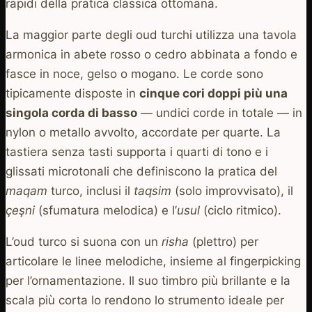
rapidi della pratica classica ottomana.
La maggior parte degli oud turchi utilizza una tavola
armonica in abete rosso o cedro abbinata a fondo e
fasce in noce, gelso o mogano. Le corde sono
tipicamente disposte in
cinque cori doppi più una
singola corda di basso
— undici corde in totale — in
nylon o metallo avvolto, accordate per quarte. La
tastiera senza tasti supporta i quarti di tono e i
glissati microtonali che definiscono la pratica del
maqam
turco, inclusi il
taqsim
(solo improvvisato), il
çeşni
(sfumatura melodica) e l’
usul
(ciclo ritmico).
L’oud turco si suona con un
risha
(plettro) per
articolare le linee melodiche, insieme al fingerpicking
per l’ornamentazione. Il suo timbro più brillante e la
scala più corta lo rendono lo strumento ideale per