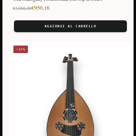
Il
Il
€
950,16
€
1.050,00
prezzo
prezzo
originale
attuale
AGGIUNGI AL CARRELLO
era:
è:
€1.050,00.
€950,16.
−13%