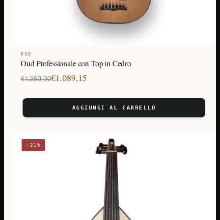
OUD
Oud Professionale con Top in Cedro
Il
Il
€
1.089,15
€
1.250,00
prezzo
prezzo
originale
attuale
AGGIUNGI AL CARRELLO
era:
è:
€1.250,00.
€1.089,15.
−21%