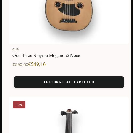
OUD
Oud Turco Smyrna Mogano & Noce
Il
Il
€
549,16
€
590,00
prezzo
prezzo
originale
attuale
AGGIUNGI AL CARRELLO
era:
è:
€590,00.
€549,16.
−7%