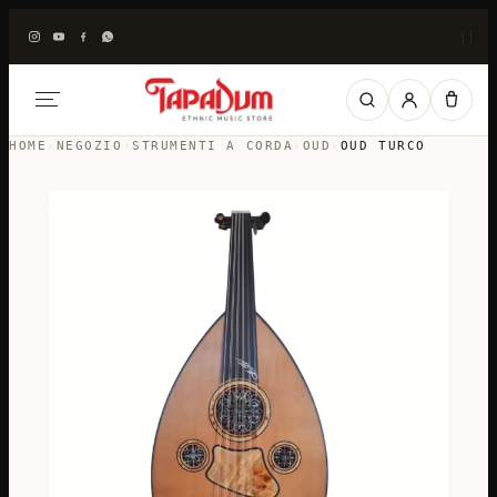
|
|
HOME
›
NEGOZIO
›
STRUMENTI A CORDA
›
OUD
›
OUD TURCO