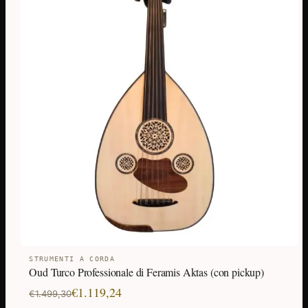
STRUMENTI A CORDA
Oud Turco Professionale di Feramis Aktas (con pickup)
Il
Il
€
1.119,24
€
1.499,30