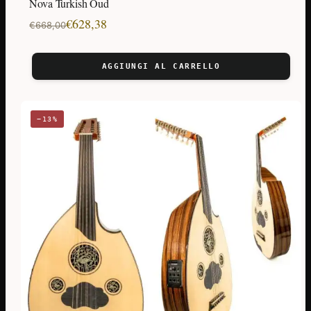
Nova Turkish Oud
Il
Il
€
628,38
€
668,00
prezzo
prezzo
originale
attuale
AGGIUNGI AL CARRELLO
era:
è:
€668,00.
€628,38.
−13%