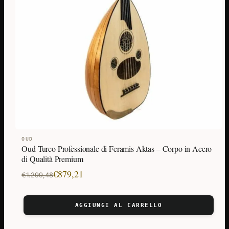
OUD
Oud Turco Professionale di Feramis Aktas – Corpo in Acero
di Qualità Premium
Il
Il
€
879,21
€
1.299,48
prezzo
prezzo
originale
attuale
AGGIUNGI AL CARRELLO
era:
è:
€1.299,48.
€879,21.