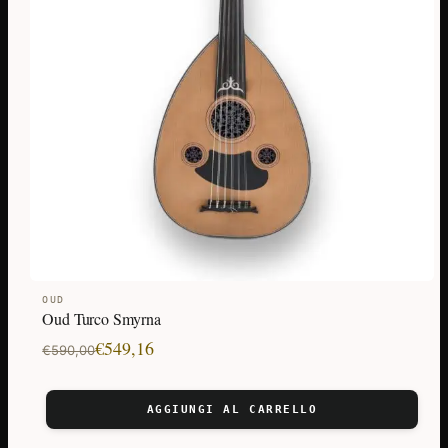
OUD
Oud Turco Smyrna
Il
Il
€
549,16
€
590,00
prezzo
prezzo
originale
attuale
AGGIUNGI AL CARRELLO
era:
è: