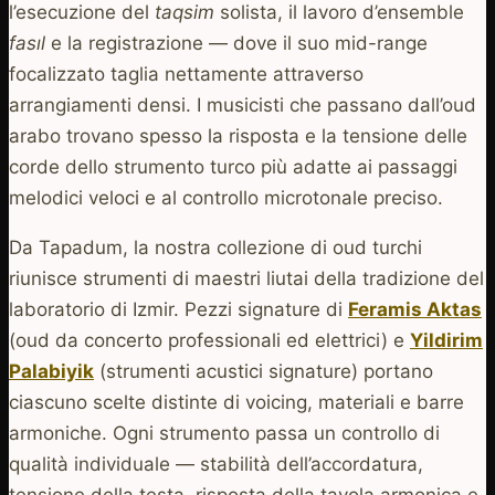
l’esecuzione del
taqsim
solista, il lavoro d’ensemble
fasıl
e la registrazione — dove il suo mid-range
focalizzato taglia nettamente attraverso
arrangiamenti densi. I musicisti che passano dall’oud
arabo trovano spesso la risposta e la tensione delle
corde dello strumento turco più adatte ai passaggi
melodici veloci e al controllo microtonale preciso.
Da Tapadum, la nostra collezione di oud turchi
riunisce strumenti di maestri liutai della tradizione del
laboratorio di Izmir. Pezzi signature di
Feramis Aktas
(oud da concerto professionali ed elettrici) e
Yildirim
Palabiyik
(strumenti acustici signature) portano
ciascuno scelte distinte di voicing, materiali e barre
armoniche. Ogni strumento passa un controllo di
qualità individuale — stabilità dell’accordatura,
tensione della testa, risposta della tavola armonica e