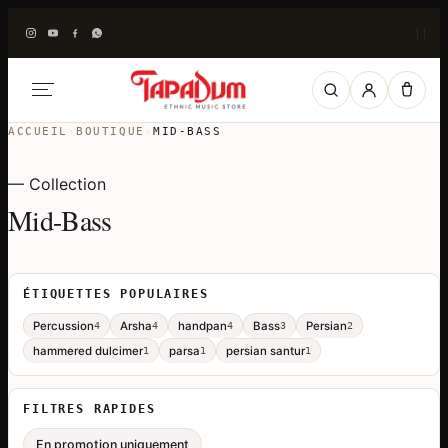
|
|
ACCUEIL
›
BOUTIQUE
›
MID-BASS
— Collection
Mid-Bass
ÉTIQUETTES POPULAIRES
Percussion
Arsha
handpan
Bass
Persian
4
4
4
3
2
hammered dulcimer
parsa
persian santur
1
1
1
FILTRES RAPIDES
En promotion uniquement