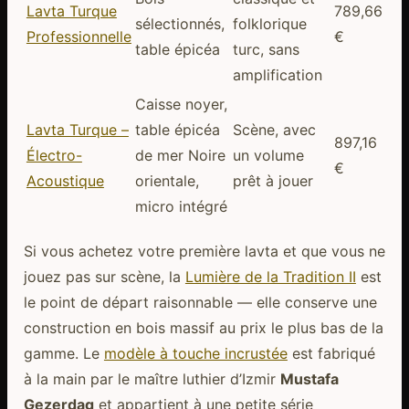
Lavta Turque
789,66
sélectionnés,
folklorique
Professionnelle
€
table épicéa
turc, sans
amplification
Caisse noyer,
Lavta Turque –
table épicéa
Scène, avec
897,16
Électro-
de mer Noire
un volume
€
Acoustique
orientale,
prêt à jouer
micro intégré
Si vous achetez votre première lavta et que vous ne
jouez pas sur scène, la
Lumière de la Tradition II
est
le point de départ raisonnable — elle conserve une
construction en bois massif au prix le plus bas de la
gamme. Le
modèle à touche incrustée
est fabriqué
à la main par le maître luthier d’Izmir
Mustafa
Gezerdag
et appartient à une petite série