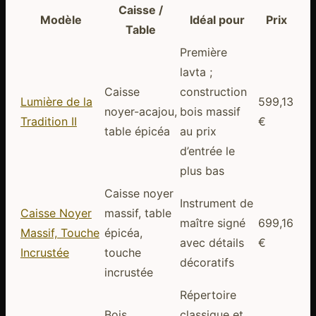
Caisse /
Modèle
Idéal pour
Prix
Table
Première
lavta ;
Caisse
construction
Lumière de la
599,13
noyer-acajou,
bois massif
Tradition II
€
table épicéa
au prix
d’entrée le
plus bas
Caisse noyer
Instrument de
Caisse Noyer
massif, table
maître signé
699,16
Massif, Touche
épicéa,
avec détails
€
Incrustée
touche
décoratifs
incrustée
Répertoire
Bois
classique et