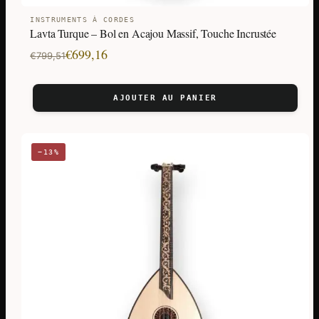
INSTRUMENTS À CORDES
Lavta Turque – Bol en Acajou Massif, Touche Incrustée
Le
Le
€
699,16
€
799,51
prix
prix
initial
actuel
AJOUTER AU PANIER
était :
est :
€799,51.
€699,16.
−13%