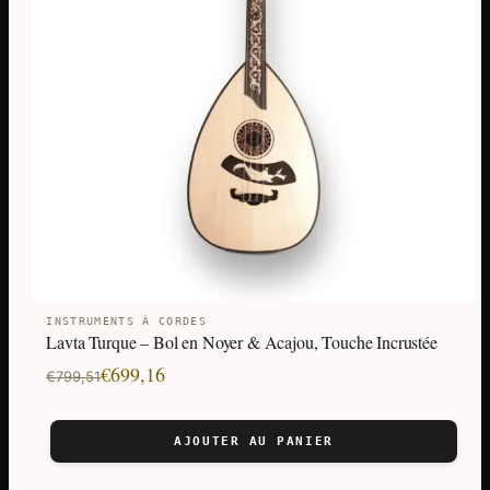
INSTRUMENTS À CORDES
Lavta Turque – Bol en Noyer & Acajou, Touche Incrustée
Le
Le
€
699,16
€
799,51
prix
prix
initial
actuel
AJOUTER AU PANIER
était :
est :