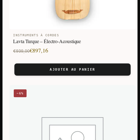
INSTRUMENTS À CORDES
Lavta Turque – Électro-Acoustique
Le
Le
€
897,16
€
939,00
prix
prix
initial
actuel
AJOUTER AU PANIER
était :
est :
€939,00.
€897,16.
−6%