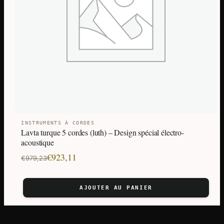
INSTRUMENTS À CORDES
Lavta turque 5 cordes (luth) – Design spécial électro-
acoustique
Le
Le
€
923,11
€
979,23
prix
prix
initial
actuel
AJOUTER AU PANIER
était :
est :
€979,23.
€923,11.