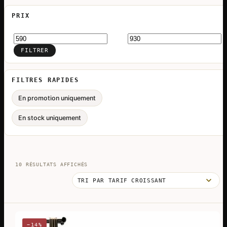
PRIX
Prix
Prix
min
max
FILTRER
FILTRES RAPIDES
En promotion uniquement
En stock uniquement
TRIÉ
10 RÉSULTATS AFFICHÉS
PAR
PRIX
CROISSANT
−14%