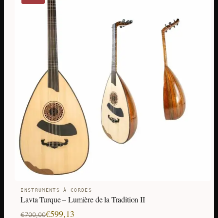
INSTRUMENTS À CORDES
Lavta Turque – Lumière de la Tradition II
Le
Le
€
599,13
€
700,00