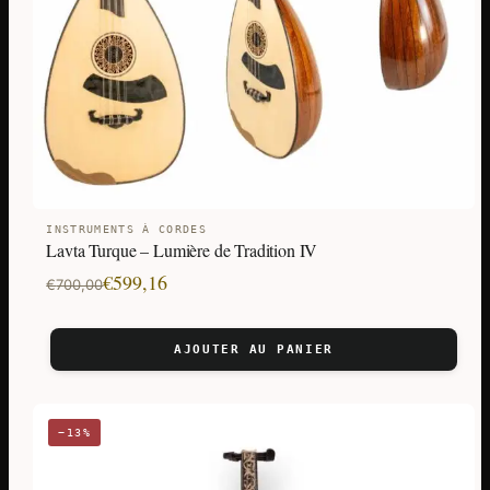
INSTRUMENTS À CORDES
Lavta Turque – Lumière de Tradition IV
Le
Le
€
599,16
€
700,00
prix
prix
initial
actuel
AJOUTER AU PANIER
était :
est :
€700,00.
€599,16.
−13%