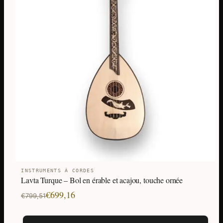
INSTRUMENTS À CORDES
Lavta Turque – Bol en érable et acajou, touche ornée
Le
Le
€
699,16
€
799,51
prix
prix
initial
actuel