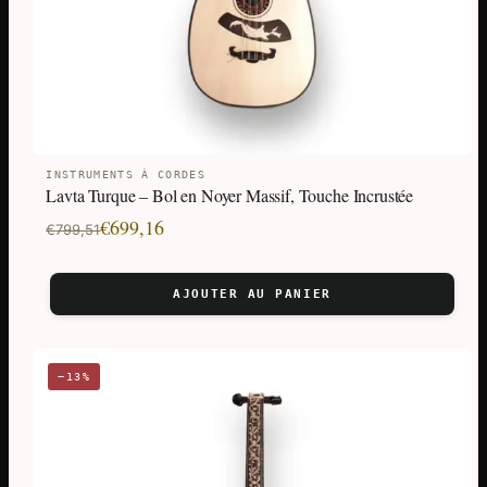
INSTRUMENTS À CORDES
Lavta Turque – Bol en Noyer Massif, Touche Incrustée
Le
Le
€
699,16
€
799,51
prix
prix
initial
actuel
AJOUTER AU PANIER
était :
est :
€799,51.
€699,16.
−13%