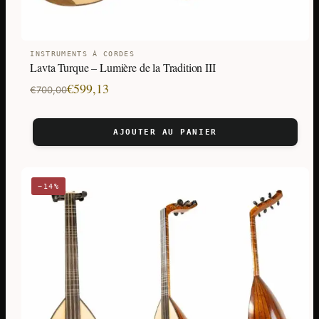
INSTRUMENTS À CORDES
Lavta Turque – Lumière de la Tradition III
Le
Le
€
599,13
€
700,00
prix
prix
initial
actuel
AJOUTER AU PANIER
était :
est :
€700,00.
€599,13.
−14%