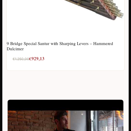
9 Bridge Special Santur with Sharping Levers – Hammered
Dulcimer
Original
Current
€
929,13
€
1.250,00
price
price
was:
is:
€1.250,00.
€929,13.