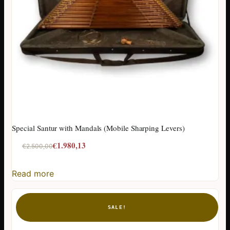
Special Santur with Mandals (Mobile Sharping Levers)
Original
Current
€
1.980,13
€
2.500,00
price
price
was:
is:
Read more
€2.500,00.
€1.980,13.
SALE!