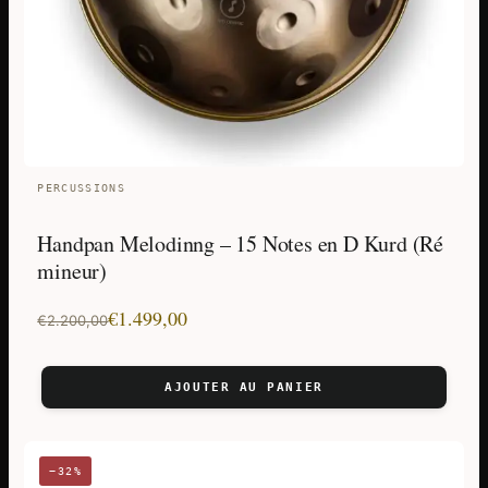
PERCUSSIONS
Handpan Melodinng – 15 Notes en D Kurd (Ré
mineur)
Le
Le
€
1.499,00
€
2.200,00
prix
prix
initial
actuel
AJOUTER AU PANIER
était :
est :
€2.200,00.
€1.499,00.
−32%