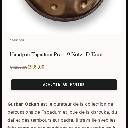
HANDPAN
Handpan Tapadum Pro – 9 Notes D Kurd
Le
Le
€
999,00
€
1.250,00
prix
prix
initial
actuel
AJOUTER AU PANIER
était :
est :
€1.250,00.
€999,00.
Gurkan Ozkan
est le curateur de la collection de
percussions de Tapadum et joue de la darbuka, du
daf et des tambours sur cadre. Il travaille avec les