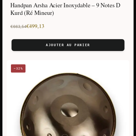
Handpan Arsha Acier Inoxydable – 9 Notes D
Kurd (Ré Mineur)
Le
Le
€
499,13
€
663,54
prix
prix
initial
actuel
AJOUTER AU PANIER
était :
est :
€663,54.
€499,13.
−32%