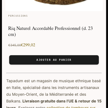
PERCUSSIONS
Riq Naturel Accordable Professionnel (d. 23
cm)
Le
Le
€
299,02
€
345,00
prix
prix
initial
actuel
AJOUTER AU PANIER
était :
est :
€345,00.
€299,02.
Tapadum est un magasin de musique ethnique basé
en Italie, spécialisé dans les instruments artisanaux
du Moyen-Orient, de la Méditerranée et des
Balkans.
Livraison gratuite dans l’UE & retour de 15
jours.
Explorez notre
collection de tambours sur