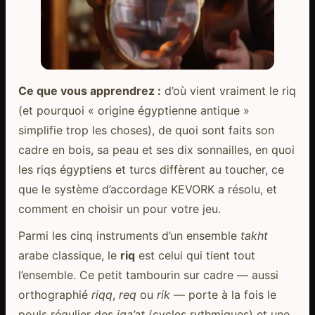
Ce que vous apprendrez :
d’où vient vraiment le riq
(et pourquoi « origine égyptienne antique »
simplifie trop les choses), de quoi sont faits son
cadre en bois, sa peau et ses dix sonnailles, en quoi
les riqs égyptiens et turcs diffèrent au toucher, ce
que le système d’accordage KEVORK a résolu, et
comment en choisir un pour votre jeu.
Parmi les cinq instruments d’un ensemble
takht
arabe classique, le
riq
est celui qui tient tout
l’ensemble. Ce petit tambourin sur cadre — aussi
orthographié
riqq
,
req
ou
rik
— porte à la fois le
pouls régulier des
iqa’at
(cycles rythmiques) et une