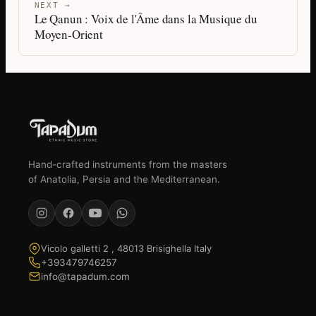
NEXT →
Le Qanun : Voix de l'Âme dans la Musique du
Moyen-Orient
Hand-crafted instruments from the masters
of Anatolia, Persia and the Mediterranean.
Vicolo galletti 2 , 48013 Brisighella Italy
+393479746257
info@tapadum.com